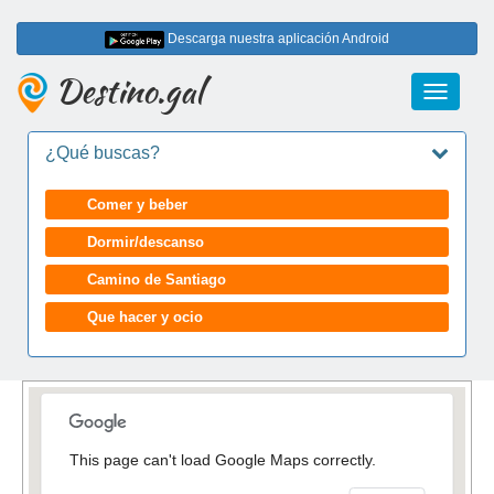
Descarga nuestra aplicación Android
Destino.gal
Toggle
navigati
¿Qué buscas?
Comer y beber
Dormir/descanso
Camino de Santiago
Que hacer y ocio
This page can't load Google Maps correctly.